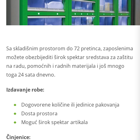
Sa skladišnim prostorom do 72 pretinca, zaposlenima
možete obezbijediti širok spektar sredstava za zaštitu
na radu, pomoćnih i radnih materijala i još mnogo
toga 24 sata dnevno.
Izdavanje robe:
Dogovorene količine ili jedinice pakovanja
Dosta prostora
Moguć širok spektar artikala
Činjenice: