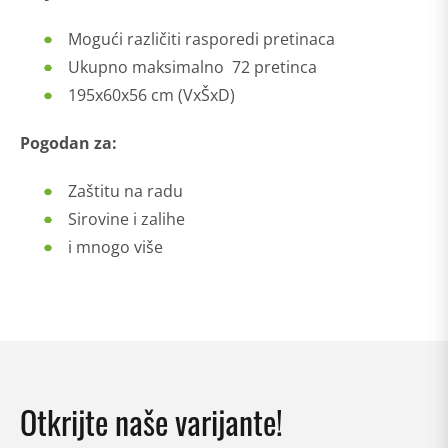
Mogući različiti rasporedi pretinaca
Ukupno maksimalno 72 pretinca
195x60x56 cm (VxŠxD)
Pogodan za:
Zaštitu na radu
Sirovine i zalihe
i mnogo više
Otkrijte naše varijante!