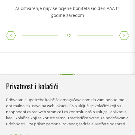
Za ostvarenje najviše ocjene boniteta Golden AAA tri
godine zaredom
1
/
2
Privatnost i kolačići
Prihvatanje upotrebe kolačića omogućava nam da vam ponudimo
optimalno iskustvo na web lokaciji. Ovo uključuje kolačiće koji su
neophodni za rad web stranice i za kontrolu naših usluga i aplikacija,
kao i kolačiće koji se koriste samo u statističke svrhe, za podešavanja
udobnosti ili za prikaz personalizovanog sadržaja. Možete odabrati
koje kategorije želite da dozvolite i prilagodite podešavanja