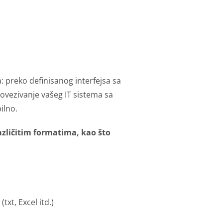
preko definisanog interfejsa sa
ovezivanje vašeg IT sistema sa
ilno.
zličitim formatima, kao što
txt, Excel itd.)