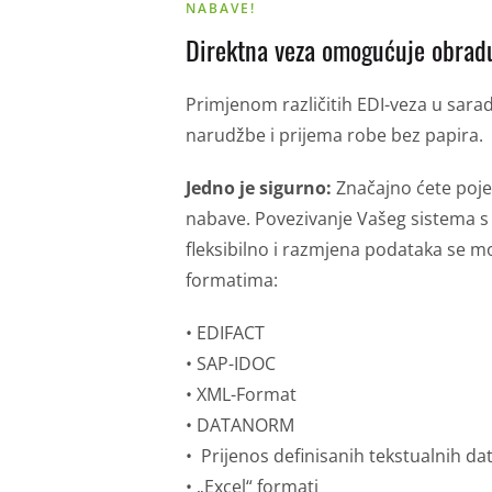
NABAVE!
Direktna veza omogućuje obradu
Primjenom različitih EDI-veza u sarad
narudžbe i prijema robe bez papira.
Jedno je sigurno:
Značajno ćete pojed
nabave. Povezivanje Vašeg sistema 
fleksibilno i razmjena podataka se mož
formatima:
• EDIFACT
• SAP-IDOC
• XML-Format
• DATANORM
• Prijenos definisanih tekstualnih dat
• „Excel“ formati