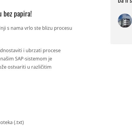
Da li 
 bez papira!
nji s nama vrlo ste blizu procesu
nostaviti i ubrzati procese
s našim SAP-sistemom je
e ostvariti u različitim
oteka (.txt)