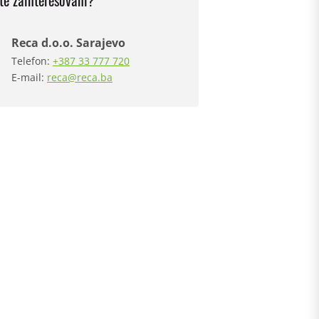
ste zainteresovani?
Reca d.o.o. Sarajevo
Telefon:
+387 33 777 720
E-mail:
reca@reca.ba