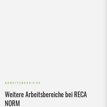
MEHR ERFAHREN
JOBS
FÜHRUNGSKRÄFTE VERTRIEB
Lorem ipsum dolor sit amet, consectetur adipiscing
elit, sed do eiusmod tempor
MEHR ERFAHREN
JOBS
ARBEITSBEREICHE
Weitere Arbeitsbereiche bei RECA
NORM