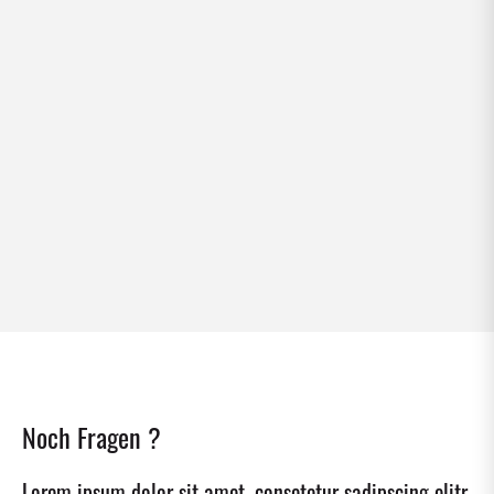
LOGISTIK
Lorem ipsum dolor sit amet, consectetur adipiscing
elit, sed do eiusmod tempor
MEHR ERFAHREN
JOBS
Noch Fragen ?
Lorem ipsum dolor sit amet, consetetur sadipscing elitr,