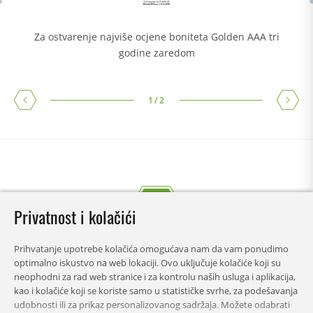
Za ostvarenje najviše ocjene boniteta Golden AAA tri
godine zaredom
1
/
2
Privatnost i kolačići
Prihvatanje upotrebe kolačića omogućava nam da vam ponudimo
optimalno iskustvo na web lokaciji. Ovo uključuje kolačiće koji su
neophodni za rad web stranice i za kontrolu naših usluga i aplikacija,
kao i kolačiće koji se koriste samo u statističke svrhe, za podešavanja
udobnosti ili za prikaz personalizovanog sadržaja. Možete odabrati