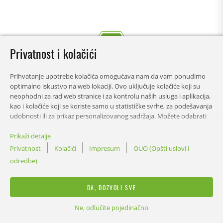
Privatnost i kolačići
Prihvatanje upotrebe kolačića omogućava nam da vam ponudimo
optimalno iskustvo na web lokaciji. Ovo uključuje kolačiće koji su
neophodni za rad web stranice i za kontrolu naših usluga i aplikacija,
kao i kolačiće koji se koriste samo u statističke svrhe, za podešavanja
udobnosti ili za prikaz personalizovanog sadržaja. Možete odabrati
koje kategorije želite da dozvolite i prilagodite podešavanja
korišćenja podataka. Ovu odluku možete promijeniti u bilo kom
Prikaži detalje
SADRŽAJ
trenutku.
Privatnost
Kolačići
Impresum
OUO (Opšti uslovi i
odredbe)
PROPISI
DA, DOZVOLI SVE
Ne, odlučite pojedinačno