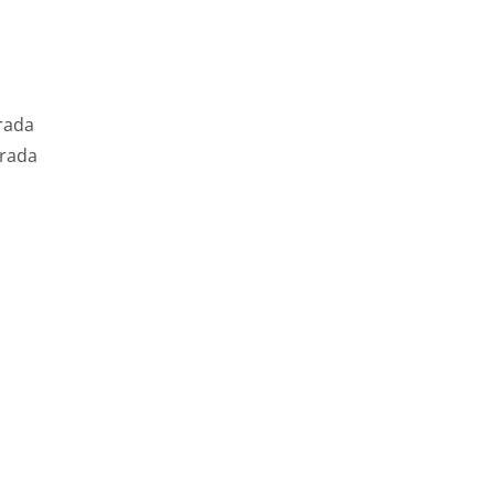
rada
rada