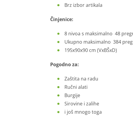
Brz izbor artikala
Činjenice:
8 nivoa s maksimalno 48 preg
Ukupno maksimalno 384 preg
195x90x90 cm (VxBŠxD)
Pogodno za:
Zaštita na radu
Ručni alati
Burgije
Sirovine i zalihe
i još mnogo toga