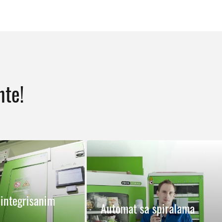
nte!
integrisanim
Automat sa spiralama