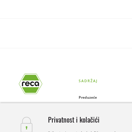
SADRŽAJ
Preduzeće
Online-Shop
Privatnost i kolačići
Rješenja