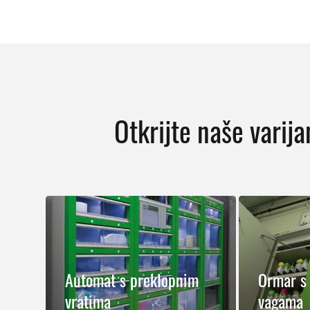
Otkrijte naše varija
Automat s preklopnim
Ormar s 
vratima
vagama