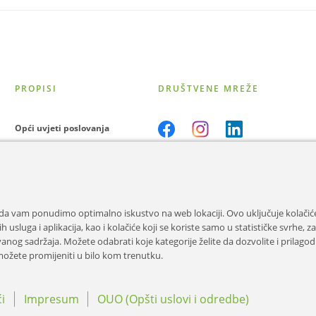
PROPISI
DRUŠTVENE MREŽE
Opći uvjeti poslovanja
Opći uvjeti kupovine
Zaštita podataka
a vam ponudimo optimalno iskustvo na web lokaciji. Ovo uključuje kolačiće
Impressum
usluga i aplikacija, kao i kolačiće koji se koriste samo u statističke svrhe, za
anog sadržaja. Možete odabrati koje kategorije želite da dozvolite i prilagod
Cookies
ožete promijeniti u bilo kom trenutku.
́i
Impresum
OUO (Opšti uslovi i odredbe)