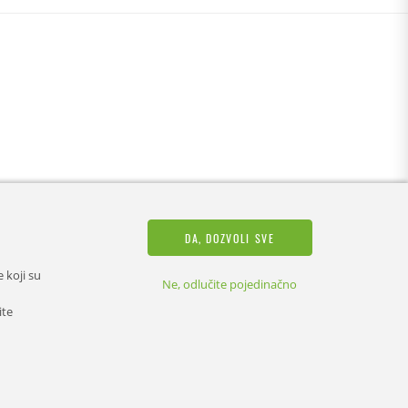
DA, DOZVOLI SVE
 koji su
Ne, odlučite pojedinačno
ite