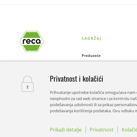
SADRŽAJ
Preduzeće
Online-Shop
Privatnost i kolačići
Rješenja
Prihvatanje upotrebe kolačića omogućava nam d
Novosti
neophodni za rad web stranice i za kontrolu naših 
podešavanja udobnosti ili za prikaz personalizov
Karijera
podešavanja korišćenja podataka. Ovu odluku m
Lokacija
Prikaži detalje
Privatnost
Kolačic