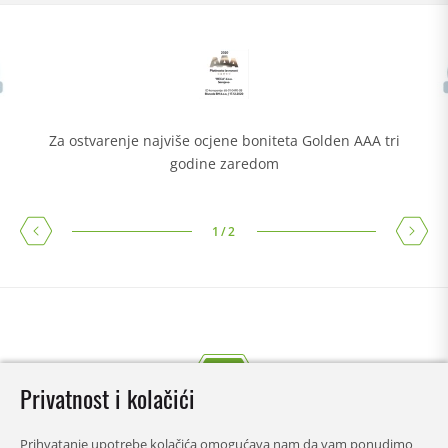
Za ostvarenje najviše ocjene boniteta Golden AAA tri
godine zaredom
1
/
2
Privatnost i kolačići
Prihvatanje upotrebe kolačića omogućava nam da vam ponudimo