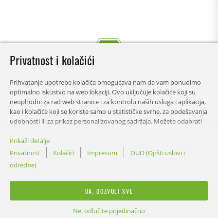
Privatnost i kolačići
Prihvatanje upotrebe kolačića omogućava nam da vam ponudimo
optimalno iskustvo na web lokaciji. Ovo uključuje kolačiće koji su
neophodni za rad web stranice i za kontrolu naših usluga i aplikacija,
kao i kolačiće koji se koriste samo u statističke svrhe, za podešavanja
udobnosti ili za prikaz personalizovanog sadržaja. Možete odabrati
koje kategorije želite da dozvolite i prilagodite podešavanja
korišćenja podataka. Ovu odluku možete promijeniti u bilo kom
Prikaži detalje
SADRŽAJ
trenutku.
Privatnost
Kolačići
Impresum
OUO (Opšti uslovi i
odredbe)
PROPISI
DA, DOZVOLI SVE
Ne, odlučite pojedinačno