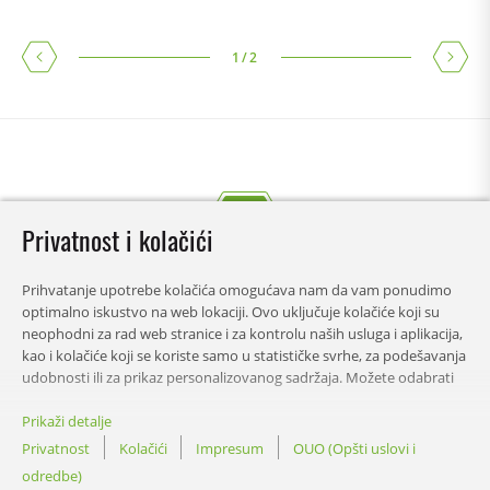
1
/
2
Privatnost i kolačići
Prihvatanje upotrebe kolačića omogućava nam da vam ponudimo
optimalno iskustvo na web lokaciji. Ovo uključuje kolačiće koji su
neophodni za rad web stranice i za kontrolu naših usluga i aplikacija,
kao i kolačiće koji se koriste samo u statističke svrhe, za podešavanja
udobnosti ili za prikaz personalizovanog sadržaja. Možete odabrati
koje kategorije želite da dozvolite i prilagodite podešavanja
korišćenja podataka. Ovu odluku možete promijeniti u bilo kom
Prikaži detalje
SADRŽAJ
trenutku.
Privatnost
Kolačići
Impresum
OUO (Opšti uslovi i
odredbe)